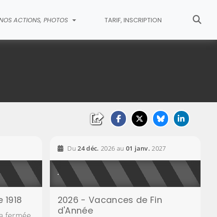
NOS ACTIONS, PHOTOS
TARIF, INSCRIPTION
Du
24
déc.
2026
au
01
janv.
2027
 1918
2026 - Vacances de Fin
d'Année
a fermée