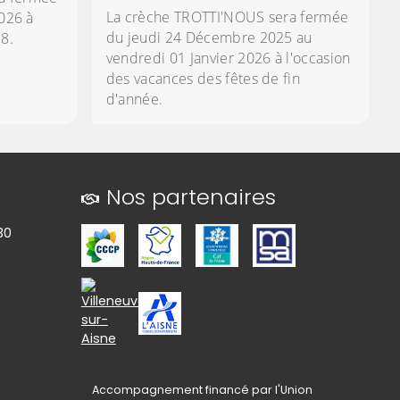
La crèche TROTTI'NOUS sera fermée
026 à
du jeudi 24 Décembre 2025 au
18.
vendredi 01 Janvier 2026 à l'occasion
des vacances des fêtes de fin
d'année.
Nos partenaires
30
Accompagnement financé par l'Union