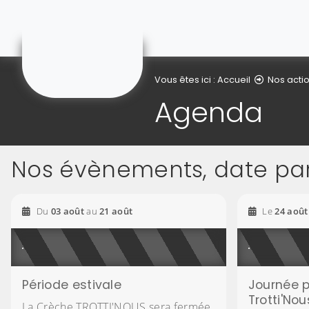
Crèche Trotti'nous
Vous êtes ici :
Accueil
Nos acti
Agenda
Nos évènements, date pa
2026
2026
Du
03
août
au
21
août
Le
24
août
Période estivale
Journée 
Trotti'Nou
La Crèche TROTTI'NOUS sera fermée