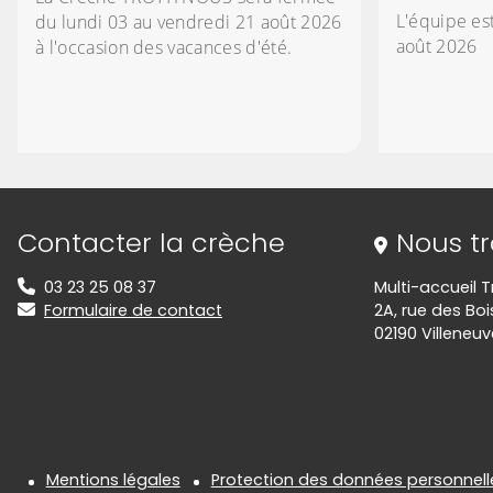
L'équipe es
du lundi 03 au vendredi 21 août 2026
août 2026
à l'occasion des vacances d'été.
Informations de contact
Contacter la crèche
Nous t
03 23 25 08 37
Multi-accueil T
Formulaire de contact
2A, rue des Boi
02190 Villeneuv
Informations réglementair
Mentions légales
Protection des données personnell