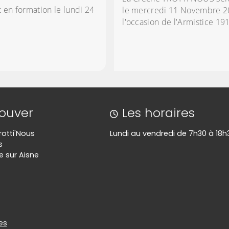
t en formation le lundi 24
le mercredi 11 Novembre 2
l'occasion de l'Armistice 19
rouver
Les horaires
rotti'Nous
Lundi au vendredi de 7h30 à 18h
s
e sur Aisne
es
es