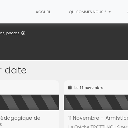
ACCUEIL
QUI SOMMES NOUS ?
Agenda
ons, photos
r date
2026
2026
Le
11
novembre
pédagogique de
11 Novembre - Armistice
s
La Crèche TROTTI'NOUS ser