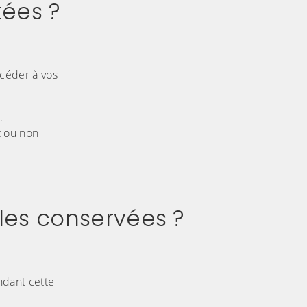
tées ?
ccéder à vos
.
z ou non
les conservées ?
ndant cette