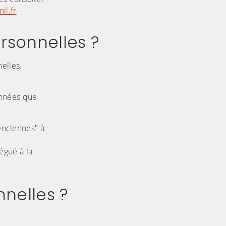
il.fr
rsonnelles ?
nelles.
onnées que
enciennes" à
égué à la
nnelles ?