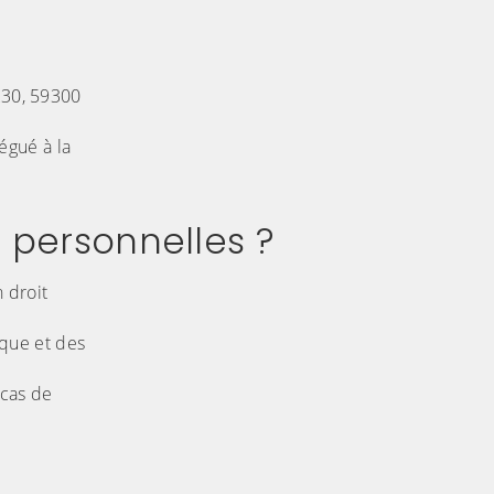
230, 59300
égué à la
s personnelles ?
 droit
ique et des
 cas de