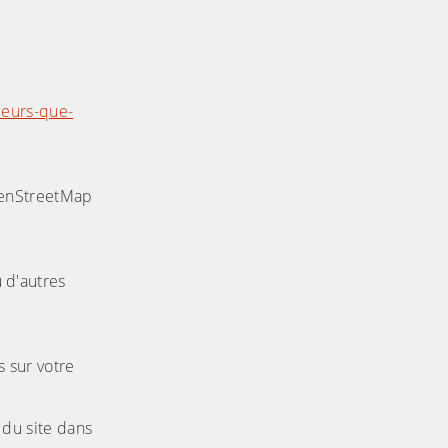
aceurs-que-
OpenStreetMap
u d'autres
s sur votre
 du site dans