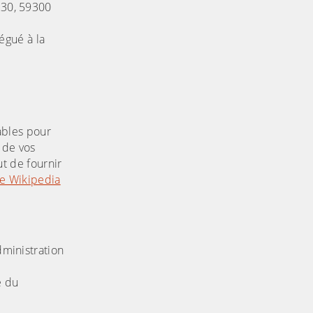
230, 59300
égué à la
sables pour
 de vos
ut de fournir
e Wikipedia
dministration
é du