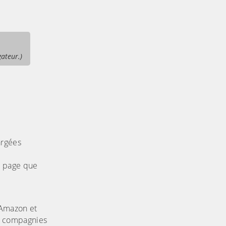
gateur.)
argées
a page que
 Amazon et
es compagnies