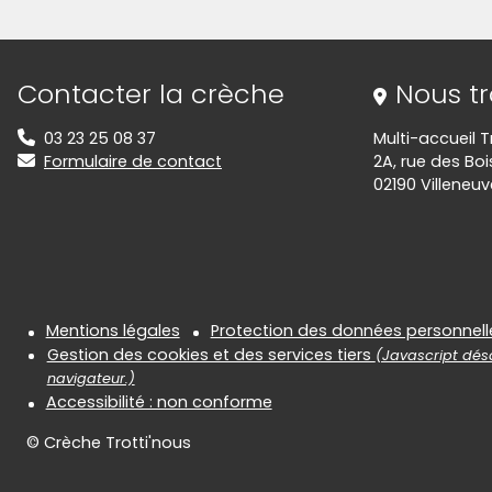
(Cliquez sur l'image pour l'agrandir)
(Cliquez sur l'image pour l'ag
(Cliquez sur l'image pour l'agrandir)
(Cliquez sur l'image pour l'ag
(Cliquez sur l'image pour l'agrandir)
(Cliquez sur l'image pour l'ag
(Cliquez sur l'image pour l'agrandir)
(Cliquez sur l'image pour l'ag
Informations de contact
Contacter la crèche
Nous t
03 23 25 08 37
Multi-accueil T
Formulaire de contact
2A, rue des Boi
02190 Villeneuv
Informations réglementair
Mentions légales
Protection des données personnell
Gestion des cookies et des services tiers
(Javascript désa
navigateur.)
Accessibilité : non conforme
© Crèche Trotti'nous